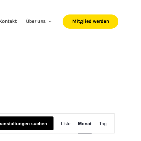
Mitglied werden
Kontakt
Über uns
SAMSTAG
SONNTAG
Veranstaltung
ranstaltungen suchen
Liste
Monat
Tag
Ansichten-
Navigation